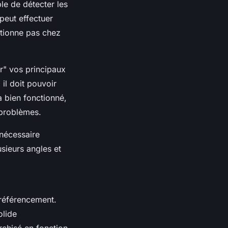
le de détecter les
 peut effectuer
ctionne pas chez
r" vos principaux
 il doit pouvoir
 bien fonctionné,
 problèmes.
 nécessaire
usieurs angles et
 référencement.
olide
rchisé en fonction