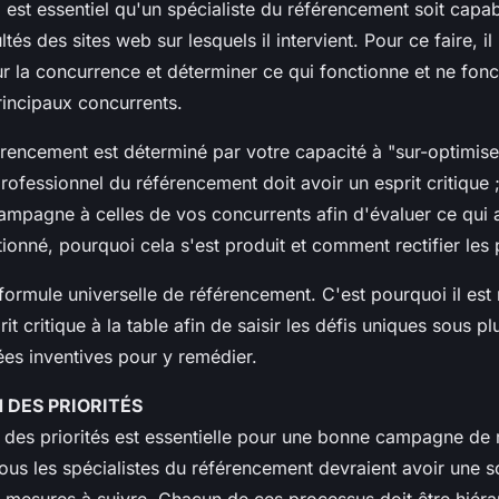
l est essentiel qu'un spécialiste du référencement soit capab
ltés des sites web sur lesquels il intervient. Pour ce faire, il
r la concurrence et déterminer ce qui fonctionne et ne fon
rincipaux concurrents.
rencement est déterminé par votre capacité à "sur-optimise
ofessionnel du référencement doit avoir un esprit critique ;
mpagne à celles de vos concurrents afin d'évaluer ce qui a
tionné, pourquoi cela s'est produit et comment rectifier les
 formule universelle de référencement. C'est pourquoi il est
it critique à la table afin de saisir les défis uniques sous pl
ées inventives pour y remédier.
 DES PRIORITÉS
n des priorités est essentielle pour une bonne campagne de
ous les spécialistes du référencement devraient avoir une s
mesures à suivre. Chacun de ces processus doit être hiéra