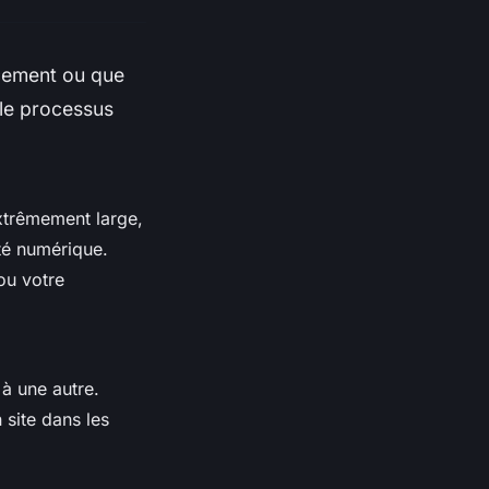
cement ou que
t le processus
xtrêmement large,
ité numérique.
ou votre
 à une autre.
 site dans les