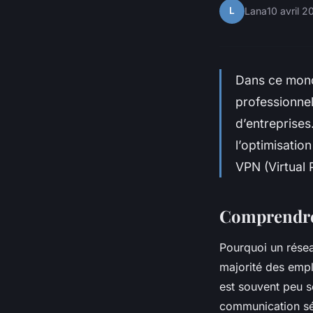
L
Lana
10 avril 
Dans ce mond
professionnel
d’entreprises
l’optimisatio
VPN (Virtual 
Comprendre 
Pourquoi un réseau
majorité des emplo
est souvent peu sé
communication sécu