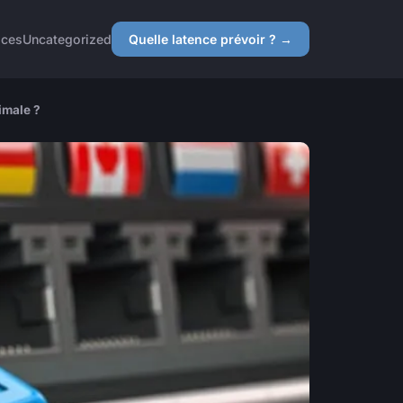
ices
Uncategorized
Quelle latence prévoir ? →
imale ?