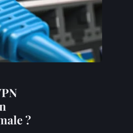
VPN
en
imale ?