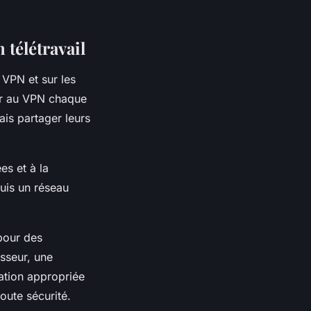
télétravail
u VPN et sur les
ter au VPN chaque
mais partager leurs
es et à la
puis un réseau
pour des
isseur, une
ation appropriée
oute sécurité.