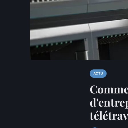
ACTU
Commen
d'entre
télétra