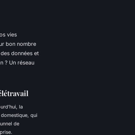
os vies
pour bon nombre
n des données et
on ? Un réseau
létravail
urd’hui, la
u domestique, qui
tunnel de
prise.