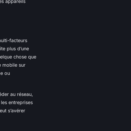
les appareils
ulti-facteurs
te plus d’une
uelque chose que
e mobile sur
le ou
éder au réseau,
 les entreprises
eut s’avérer