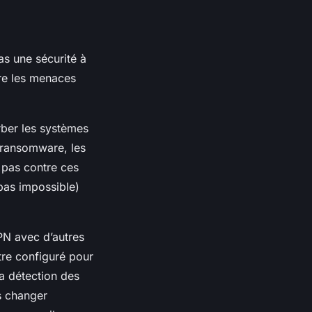
as une sécurité à
tre les menaces
urber les systèmes
e ransomware, les
 pas contre ces
 pas impossible)
VPN avec d’autres
être configuré pour
a détection des
es changer