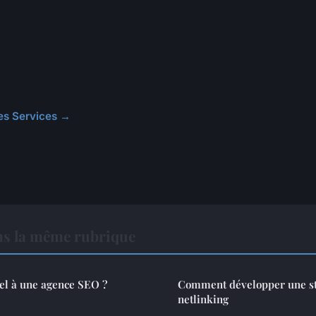
cles Services →
ns la même rubrique
el à une agence SEO ?
Comment développer une st
netlinking