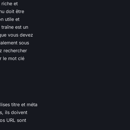
 riche et
nu doit être
n utile et
 traîne est un
 que vous devez
ralement sous
z rechercher
 le mot clé
ises titre et méta
, ils doivent
vos URL sont