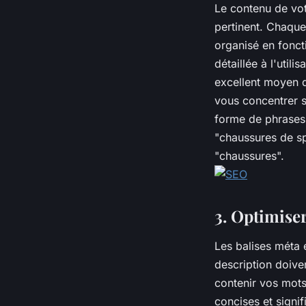
Le contenu de votr
pertinent. Chaque
organisé en foncti
détaillée à l'util
excellent moyen d
vous concentrer s
forme de phrases 
"chaussures de sp
"chaussures".
3. Optimiser
Les balises méta 
description doiven
contenir vos mot
concises et signif