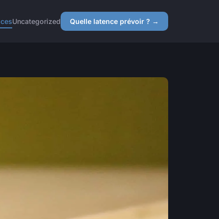
ices
Uncategorized
Quelle latence prévoir ? →