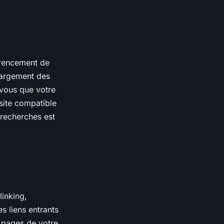
érencement de
chargement des
z-vous que votre
 site compatible
 recherches est
linking,
s liens entrants
es pages de votre